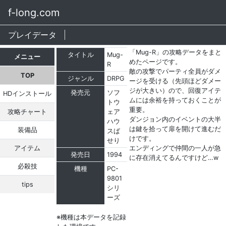
f-long.com
プレイデータ
「Mug-R」の攻略データをまと
タイトル
Mug-
メニュー
めたページです。
R
敵の攻撃でパーティ全員がダメ
TOP
ジャンル
DRPG
ージを受ける（先頭ほどダメー
ジが大きい）ので、回復アイテ
発売元
ソフ
HDインストール
ムには余裕を持っておくことが
トウ
重要。
攻略チャート
ェア
ダンジョン内のイベントの大半
ハウ
は鍵を拾って扉を開けて進むだ
装備品
スぱ
けです。
せり
アイテム
エンディングで仲間の一人が急
発売日
1994
に存在消えてるんですけど…w
必殺技
機種
PC-
9801
tips
シリ
ーズ
※機種は本データを記録