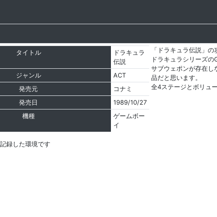
「ドラキュラ伝説」の
タイトル
ドラキュラ
ドラキュラシリーズの
伝説
サブウェポンが存在し
ジャンル
ACT
品だと思います。
全4ステージとボリュ
発売元
コナミ
発売日
1989/10/27
機種
ゲームボー
イ
を記録した環境です