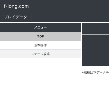
f-long.com
プレイデータ
メニュー
TOP
基本操作
ステージ攻略
※機種は本データ