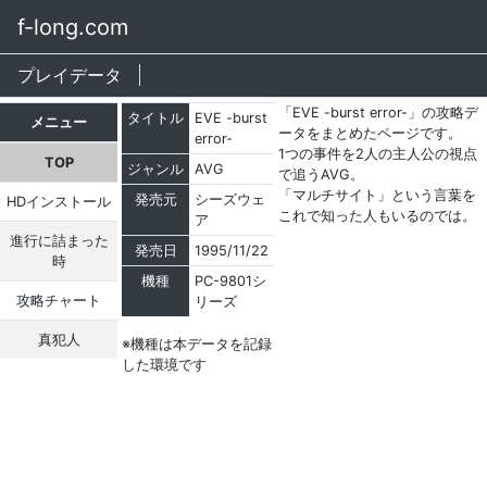
f-long.com
プレイデータ
「EVE -burst error-」の攻略デ
タイトル
EVE -burst
メニュー
ータをまとめたページです。
error-
1つの事件を2人の主人公の視点
TOP
ジャンル
AVG
で追うAVG。
「マルチサイト」という言葉を
発売元
シーズウェ
HDインストール
これで知った人もいるのでは。
ア
進行に詰まった
発売日
1995/11/22
時
機種
PC-9801シ
攻略チャート
リーズ
真犯人
※機種は本データを記録
した環境です