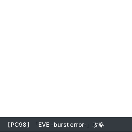
【PC98】「EVE -burst error-」攻略